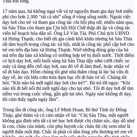
Thia trải lòng.
17 năm qua, bà không ngại vất vả tự nguyện tham gia dạy bơi miễn
phí cho hơn 2.300 “rái cá nhí” sống ở vùng sông nước. Ngoài việc
dạy bơi cho trẻ và tham gia công tác chi hội phụ nữ, nhiều năm qua,
bà Sáu Thia còn tham gia Chi hội Hội Chữ thập đỏ ấp và cộng tác
viên kế hoạch hóa dân số. Ông Lê Văn Tài, Phó Chủ tịch UBND
xã Hưng Thạnh, cho biết dù gia cảnh khó khăn nhưng bà Sáu Thia
rất tâm huyết trong công tác xã hội, nhất là công tác phổ cập bơi cho
trẻ em trên địa bàn xã Hưng Thạnh. Nhờ những đóng góp của bà
mà trên địa bàn xã không có trường hợp trẻ bị đuối nước. Thời điểm
có lịch dạy bơi, mỗi buổi sáng bà Sáu Thia dậy sớm cưỡi chiếc xe
máy cà tàng đến chỗ dạy bơi, sau đó về đi làm thuê, hoặc nhận vé
số đi bán dạo. Hôm chúng tôi ghé nhà thăm cũng là lúc bà vừa đi
dạy về, ăn vội bữa cơm trưa đạm bạc rồi đi bán vé số. Chúng tôi
hỏi: “Khi nào bà mới nghỉ dạy bơi cho trẻ?”. Bà trả lời ngay: “Khi
nào tôi đi hết nổi thì mới nghỉ dạy cho tụi nhỏ. Tôi đi dạy bơi để tìm
niềm vui trong cuộc sống, gần gũi tụi nhỏ. Ngày nào không đi dạy,
tôi cảm thấy ngứa ngáy lắm”.
Trong lần đi công tác, ông Lê Minh Hoan, Bí thư Tỉnh ủy Đồng
Tháp, ghé thăm và có cảm nhận về bà: “Chị Sáu Thia, một người
không gia đình nên tất cả trẻ học bơi được chị chăm sóc, dạy dỗ như
là con, cháu của mình, còn phụ huynh các cháu thì chị xem như là
người thân ruột thịt. Chắc là phải có tấm lòng yêu thương trẻ em vô