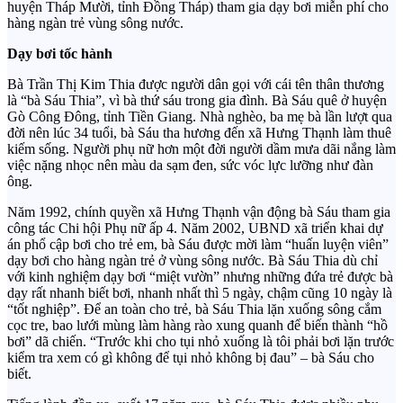
huyện Tháp Mười, tỉnh Đồng Tháp) tham gia dạy bơi miễn phí cho
hàng ngàn trẻ vùng sông nước.
Dạy bơi tốc hành
Bà Trần Thị Kim Thia được người dân gọi với cái tên thân thương
là “bà Sáu Thia”, vì bà thứ sáu trong gia đình. Bà Sáu quê ở huyện
Gò Công Đông, tỉnh Tiền Giang. Nhà nghèo, ba mẹ bà lần lượt qua
đời nên lúc 34 tuổi, bà Sáu tha hương đến xã Hưng Thạnh làm thuê
kiếm sống. Người phụ nữ hơn một đời người dầm mưa dãi nắng làm
việc nặng nhọc nên màu da sạm đen, sức vóc lực lưỡng như đàn
ông.
Năm 1992, chính quyền xã Hưng Thạnh vận động bà Sáu tham gia
công tác Chi hội Phụ nữ ấp 4. Năm 2002, UBND xã triển khai dự
án phổ cập bơi cho trẻ em, bà Sáu được mời làm “huấn luyện viên”
dạy bơi cho hàng ngàn trẻ ở vùng sông nước. Bà Sáu Thia dù chỉ
với kinh nghiệm dạy bơi “miệt vườn” nhưng những đứa trẻ được bà
dạy rất nhanh biết bơi, nhanh nhất thì 5 ngày, chậm cũng 10 ngày là
“tốt nghiệp”. Để an toàn cho trẻ, bà Sáu Thia lặn xuống sông cắm
cọc tre, bao lưới mùng làm hàng rào xung quanh để biến thành “hồ
bơi” dã chiến. “Trước khi cho tụi nhỏ xuống là tôi phải bơi lặn trước
kiểm tra xem có gì không để tụi nhỏ không bị đau” – bà Sáu cho
biết.