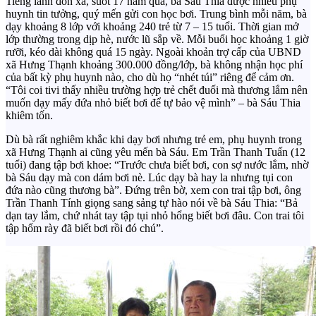
Tiếng lành đồn xa, suốt 17 năm qua, bà Sáu Thia được nhiều phụ
huynh tin tưởng, quý mến gửi con học bơi. Trung bình mỗi năm, bà
dạy khoảng 8 lớp với khoảng 240 trẻ từ 7 – 15 tuổi. Thời gian mở
lớp thường trong dịp hè, nước lũ sắp về. Mỗi buổi học khoảng 1 giờ
rưỡi, kéo dài không quá 15 ngày. Ngoài khoản trợ cấp của UBND
xã Hưng Thạnh khoảng 300.000 đồng/lớp, bà không nhận học phí
của bất kỳ phụ huynh nào, cho dù họ “nhét túi” riêng để cảm ơn.
“Tôi coi tivi thấy nhiều trường hợp trẻ chết đuối mà thương lắm nên
muốn dạy mấy đứa nhỏ biết bơi để tự bảo vệ mình” – bà Sáu Thia
khiêm tốn.
Dù bà rất nghiêm khắc khi dạy bơi nhưng trẻ em, phụ huynh trong
xã Hưng Thạnh ai cũng yêu mến bà Sáu. Em Trần Thanh Tuấn (12
tuổi) đang tập bơi khoe: “Trước chưa biết bơi, con sợ nước lắm, nhờ
bà Sáu dạy mà con dám bơi nè. Lúc dạy bà hay la nhưng tụi con
đứa nào cũng thương bà”. Đứng trên bờ, xem con trai tập bơi, ông
Trần Thanh Tính giọng sang sảng tự hào nói về bà Sáu Thia: “Bả
dạn tay lắm, chứ nhát tay tập tụi nhỏ hổng biết bơi đâu. Con trai tôi
tập hổm rày đã biết bơi rồi đó chú”.