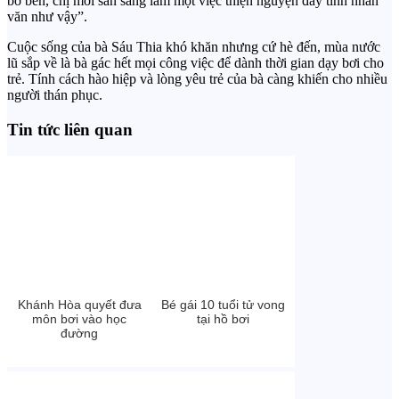
bờ bến, chị mới sẵn sàng làm một việc thiện nguyện đầy tính nhân
văn như vậy”.
Cuộc sống của bà Sáu Thia khó khăn nhưng cứ hè đến, mùa nước
lũ sắp về là bà gác hết mọi công việc để dành thời gian dạy bơi cho
trẻ. Tính cách hào hiệp và lòng yêu trẻ của bà càng khiến cho nhiều
người thán phục.
Tin tức liên quan
Khánh Hòa quyết đưa
Bé gái 10 tuổi tử vong
môn bơi vào học
tại hồ bơi
đường