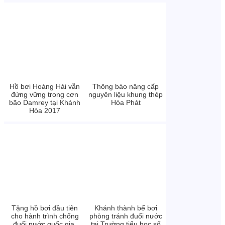
Hồ bơi Hoàng Hải vẫn
Thông báo nâng cấp
đứng vững trong cơn
nguyên liệu khung thép
bão Damrey tại Khánh
Hòa Phát
Hòa 2017
Tặng hồ bơi đầu tiên
Khánh thành bể bơi
cho hành trình chống
phòng tránh đuối nước
đuối nước quốc gia.
tại Trường tiểu học số