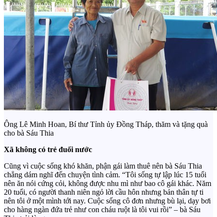
Ông Lê Minh Hoan, Bí thư Tỉnh ủy Đồng Tháp, thăm và tặng quà
cho bà Sáu Thia
Xã không có trẻ đuối nước
Cũng vì cuộc sống khó khăn, phận gái làm thuê nên bà Sáu Thia
chẳng dám nghĩ đến chuyện tình cảm. “Tôi sống tự lập lúc 15 tuổi
nên ăn nói cứng cỏi, không được nhu mì như bao cô gái khác. Năm
20 tuổi, có người thanh niên ngỏ lời cầu hôn nhưng bản thân tự ti
nên tôi ở một mình tới nay. Cuộc sống cô đơn nhưng bù lại, dạy bơi
cho hàng ngàn đứa trẻ như con cháu ruột là tôi vui rồi” – bà Sáu