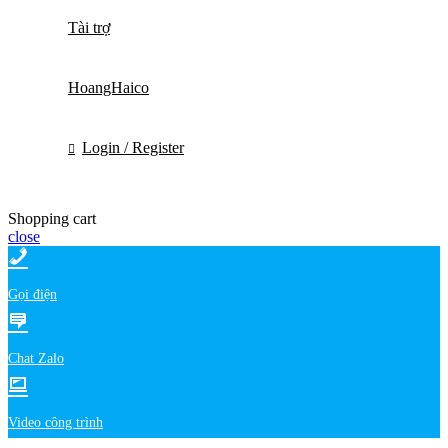
Tài trợ
HoangHaico
Login / Register
Shopping cart
close
Gọi điện
Chat Zalo
Video công trình