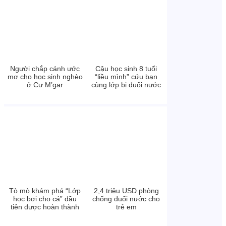
Người chắp cánh ước
Cậu học sinh 8 tuổi
mơ cho học sinh nghèo
“liều mình” cứu bạn
ở Cư M’gar
cùng lớp bị đuối nước
Tò mò khám phá “Lớp
2,4 triệu USD phòng
học bơi cho cá” đầu
chống đuối nước cho
tiên được hoàn thành
trẻ em