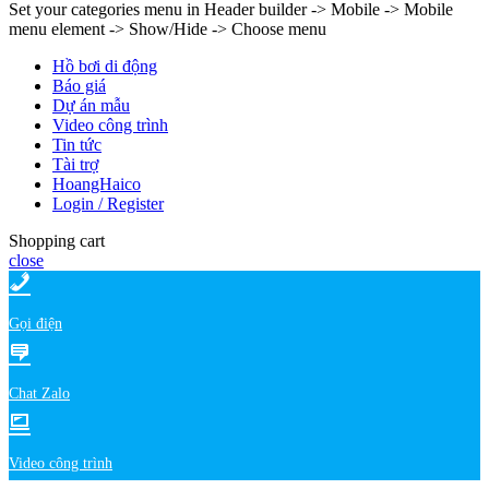
Set your categories menu in Header builder -> Mobile -> Mobile
menu element -> Show/Hide -> Choose menu
Hồ bơi di động
Báo giá
Dự án mẫu
Video công trình
Tin tức
Tài trợ
HoangHaico
Login / Register
Shopping cart
close
Gọi điện
Chat Zalo
Video công trình