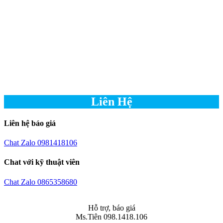
Hồ bơi di động đặt âm
tại resort Hồ Cốc – Vũng
Tàu
Liên Hệ
Liên hệ báo giá
Chat Zalo 0981418106
Chat với kỹ thuật viên
Chat Zalo 0865358680
Hỗ trợ, báo giá
Ms.Tiên 098.1418.106