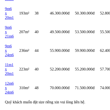
9m6
x
193m²
38
46.300.000đ
50.300.000đ
52.80
20m1
9m6
x
207m²
40
49.500.000đ
53.500.000đ
55.50
21m6
9m6
x
236m²
44
55.900.000đ
59.900.000đ
62.40
24m6
11m1
x
223m²
40
52.200.000đ
55.200.000đ
57.70
20m1
12m6
x
310m²
48
70.000.000đ
71.500.000đ
74.00
24m6
Quý khách muốn đặt size riêng xin vui lòng liên hệ.