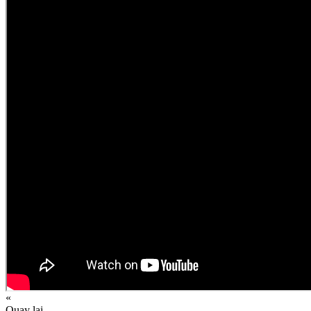
«
Quay lại