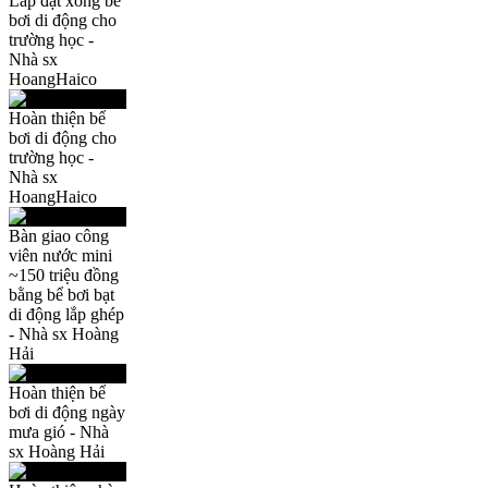
Lắp đặt xong bể
bơi di động cho
trường học -
Nhà sx
HoangHaico
Hoàn thiện bể
bơi di động cho
trường học -
Nhà sx
HoangHaico
Bàn giao công
viên nước mini
~150 triệu đồng
bằng bể bơi bạt
di động lắp ghép
- Nhà sx Hoàng
Hải
Hoàn thiện bể
bơi di động ngày
mưa gió - Nhà
sx Hoàng Hải