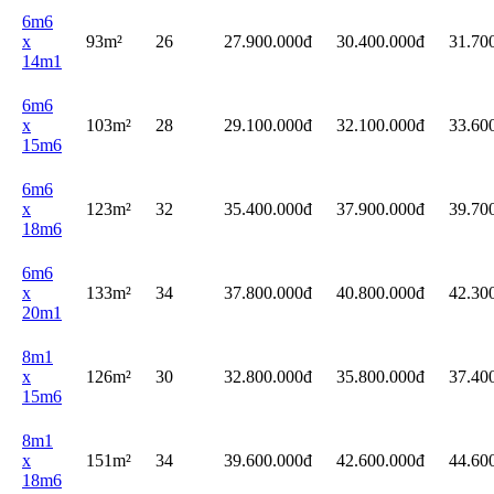
6m6
x
93m²
26
27.900.000đ
30.400.000đ
31.70
14m1
6m6
x
103m²
28
29.100.000đ
32.100.000đ
33.60
15m6
6m6
x
123m²
32
35.400.000đ
37.900.000đ
39.70
18m6
6m6
x
133m²
34
37.800.000đ
40.800.000đ
42.30
20m1
8m1
x
126m²
30
32.800.000đ
35.800.000đ
37.40
15m6
8m1
x
151m²
34
39.600.000đ
42.600.000đ
44.60
18m6