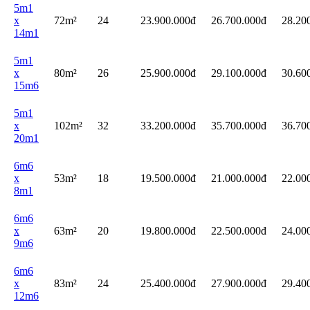
5m1
x
72m²
24
23.900.000đ
26.700.000đ
28.20
14m1
5m1
x
80m²
26
25.900.000đ
29.100.000đ
30.60
15m6
5m1
x
102m²
32
33.200.000đ
35.700.000đ
36.70
20m1
6m6
x
53m²
18
19.500.000đ
21.000.000đ
22.00
8m1
6m6
x
63m²
20
19.800.000đ
22.500.000đ
24.00
9m6
6m6
x
83m²
24
25.400.000đ
27.900.000đ
29.40
12m6