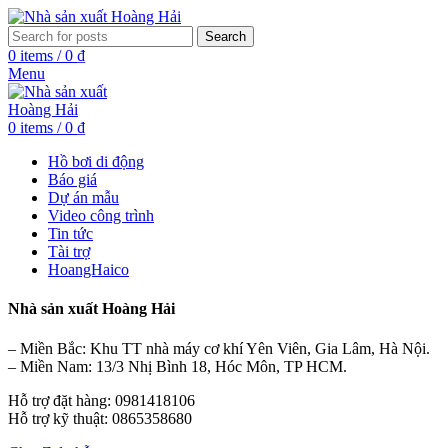
Search
0
items
/
0
₫
Menu
0
items
/
0
₫
Hồ bơi di động
Báo giá
Dự án mẫu
Video công trình
Tin tức
Tài trợ
HoangHaico
Nhà sản xuất Hoàng Hải
– Miền Bắc: Khu TT nhà máy cơ khí Yên Viên, Gia Lâm, Hà Nội.
– Miền Nam: 13/3 Nhị Bình 18, Hóc Môn, TP HCM.
Hỗ trợ đặt hàng: 0981418106
Hỗ trợ kỹ thuật: 0865358680