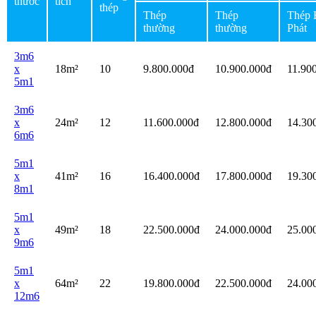
thước
tích
thép
Thép
Thép
Thép 
thường
thường
Phát
3m6
x
18m²
10
9.800.000đ
10.900.000đ
11.90
5m1
3m6
x
24m²
12
11.600.000đ
12.800.000đ
14.30
6m6
5m1
x
41m²
16
16.400.000đ
17.800.000đ
19.30
8m1
5m1
x
49m²
18
22.500.000đ
24.000.000đ
25.00
9m6
5m1
x
64m²
22
19.800.000đ
22.500.000đ
24.00
12m6