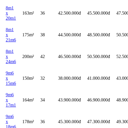
8m1
x
163m²
36
42.500.000đ
45.500.000đ
47.50
20m1
8m1
x
175m²
38
44.500.000đ
48.500.000đ
50.50
21m6
8m1
x
200m²
42
46.500.000đ
50.500.000đ
52.50
24m6
9m6
x
150m²
32
38.000.000đ
41.000.000đ
43.00
15m6
9m6
x
164m²
34
43.900.000đ
46.900.000đ
48.90
17m1
9m6
x
178m²
36
45.300.000đ
47.300.000đ
49.30
18m6