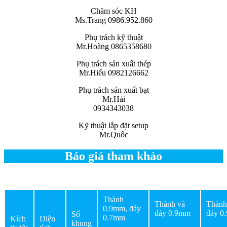
Chăm sóc KH
Ms.Trang 0986.952.860
Phụ trách kỹ thuật
Mr.Hoàng 0865358680
Phụ trách sản xuất thép
Mr.Hiếu 0982126662
Phụ trách sản xuất bạt
Mr.Hải
0934343038
Kỹ thuật lắp đặt setup
Mr.Quốc
Báo giá tham khảo
Thành
Thành và
Thành
0.9mm, đáy
đáy 0.9mm
đáy 0
Số
0.7mm
Kích
Diện
khung