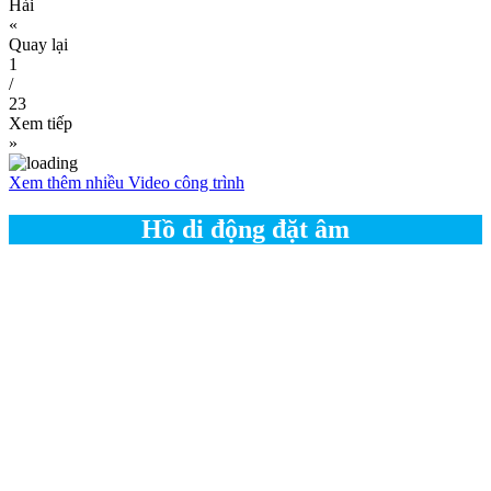
Hải
«
Quay lại
1
/
23
Xem tiếp
»
Xem thêm nhiều Video công trình
Hồ di động đặt âm
Hoàn thiện hồ bơi di
Quá đẹp cho combo hồ
động đặt âm tại quận
bơi lắp ghép đặt âm của
Thủ Đức – TPHCM
huyện Bù Đốp
Hồ bơi lắp ráp đặt âm
Bàn giao hồ bơi âm đất
Hoàng Hải tại Củ Chi
tại Thảo Điền Q2 HCM