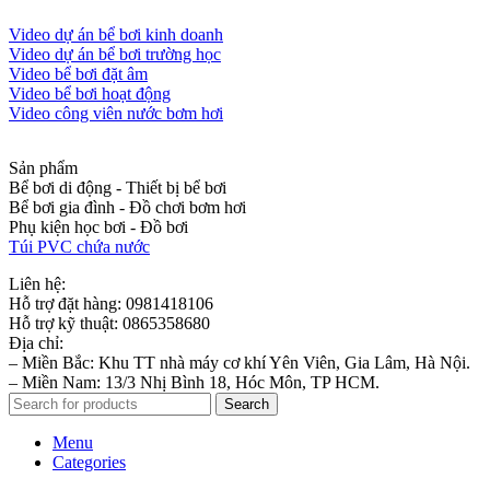
Video dự án bể bơi kinh doanh
Video dự án bể bơi trường học
Video bể bơi đặt âm
Video bể bơi hoạt động
Video công viên nước bơm hơi
Sản phẩm
Bể bơi di động - Thiết bị bể bơi
Bể bơi gia đình - Đồ chơi bơm hơi
Phụ kiện học bơi - Đồ bơi
Túi PVC chứa nước
Liên hệ:
Hỗ trợ đặt hàng: 0981418106
Hỗ trợ kỹ thuật: 0865358680
Địa chỉ:
– Miền Bắc: Khu TT nhà máy cơ khí Yên Viên, Gia Lâm, Hà Nội.
– Miền Nam: 13/3 Nhị Bình 18, Hóc Môn, TP HCM.
Search
Menu
Categories