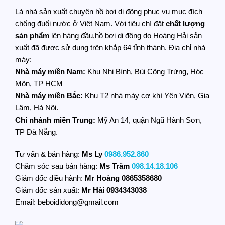
Là nhà sản xuất chuyên hồ bơi di động phục vụ mục đích
chống đuối nước ở Việt Nam. Với tiêu chí đặt
chất lượng
sản phẩm
lên hàng đầu,hồ bơi di động do Hoàng Hải sản
xuất đã được sử dụng trên khắp 64 tỉnh thành. Địa chỉ nhà
máy:
Nhà máy miền Nam:
Khu Nhị Bình, Bùi Công Trừng, Hóc
Môn, TP HCM
Nhà máy miền Bắc:
Khu T2 nhà máy cơ khí Yên Viên, Gia
Lâm, Hà Nội.
Chi nhánh miền Trung:
Mỹ An 14, quận Ngũ Hành Sơn,
TP Đà Nẵng.
Tư vấn & bán hàng:
Ms Ly
0986.952.860
Chăm sóc sau bán hàng:
Ms Trâm
098.14.18.106
Giám đốc điều hành:
Mr Hoàng
0865358680
Giám đốc sản xuất:
Mr Hải 0934343038
Email: beboididong@gmail.com