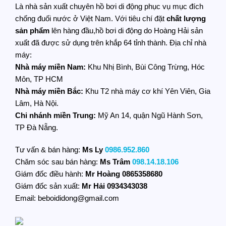
Là nhà sản xuất chuyên hồ bơi di động phục vụ mục đích
chống đuối nước ở Việt Nam. Với tiêu chí đặt
chất lượng
sản phẩm
lên hàng đầu,hồ bơi di động do Hoàng Hải sản
xuất đã được sử dụng trên khắp 64 tỉnh thành. Địa chỉ nhà
máy:
Nhà máy miền Nam:
Khu Nhị Bình, Bùi Công Trừng, Hóc
Môn, TP HCM
Nhà máy miền Bắc:
Khu T2 nhà máy cơ khí Yên Viên, Gia
Lâm, Hà Nội.
Chi nhánh miền Trung:
Mỹ An 14, quận Ngũ Hành Sơn,
TP Đà Nẵng.
Tư vấn & bán hàng:
Ms Ly
0986.952.860
Chăm sóc sau bán hàng:
Ms Trâm
098.14.18.106
Giám đốc điều hành:
Mr Hoàng
0865358680
Giám đốc sản xuất:
Mr Hải 0934343038
Email: beboididong@gmail.com