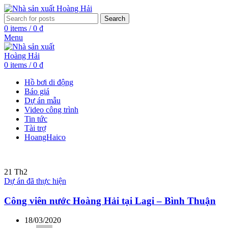
Search
0
items
/
0
₫
Menu
0
items
/
0
₫
Hồ bơi di động
Báo giá
Dự án mẫu
Video công trình
Tin tức
Tài trợ
HoangHaico
21
Th2
Dự án đã thực hiện
Công viên nước Hoàng Hải tại Lagi – Bình Thuận
18/03/2020