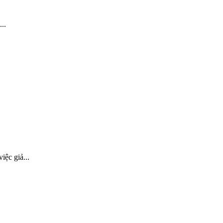
..
ệc giả...