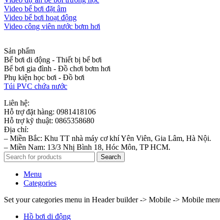
Video bể bơi đặt âm
Video bể bơi hoạt động
Video công viên nước bơm hơi
Sản phẩm
Bể bơi di động - Thiết bị bể bơi
Bể bơi gia đình - Đồ chơi bơm hơi
Phụ kiện học bơi - Đồ bơi
Túi PVC chứa nước
Liên hệ:
Hỗ trợ đặt hàng: 0981418106
Hỗ trợ kỹ thuật: 0865358680
Địa chỉ:
– Miền Bắc: Khu TT nhà máy cơ khí Yên Viên, Gia Lâm, Hà Nội.
– Miền Nam: 13/3 Nhị Bình 18, Hóc Môn, TP HCM.
Search
Menu
Categories
Set your categories menu in Header builder -> Mobile -> Mobile m
Hồ bơi di động