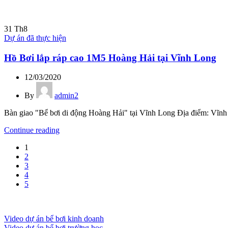
31
Th8
Dự án đã thực hiện
Hồ Bơi lắp ráp cao 1M5 Hoàng Hải tại Vĩnh Long
12/03/2020
By
admin2
Bàn giao "Bể bơi di động Hoàng Hải" tại Vĩnh Long Địa điểm: Vĩnh L
Continue reading
1
2
3
4
5
Video dự án bể bơi kinh doanh
Video dự án bể bơi trường học