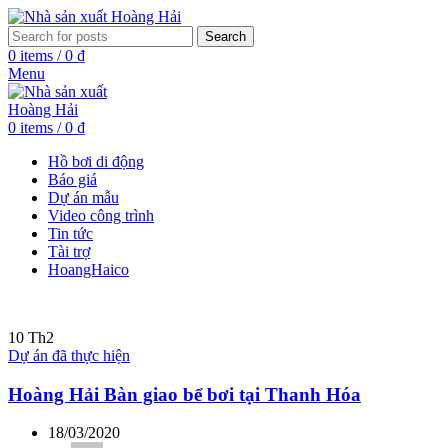
Search
0
items
/
0
₫
Menu
0
items
/
0
₫
Hồ bơi di động
Báo giá
Dự án mẫu
Video công trình
Tin tức
Tài trợ
HoangHaico
10
Th2
Dự án đã thực hiện
Hoàng Hải Bàn giao bể bơi tại Thanh Hóa
18/03/2020