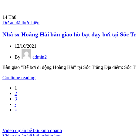
14
Th8
Dự án đã thực hiện
Nhà sx Hoàng Hải bàn giao hồ bạt dạy bơi tại Sóc T
12/10/2021
By
admin2
Bàn giao "Bể bơi di động Hoàng Hải" tại Sóc Trăng Địa điểm: Sóc Tră
Continue reading
1
2
3
›
»
Video dự án bể bơi kinh doanh
Video dự án bể bơi trường học