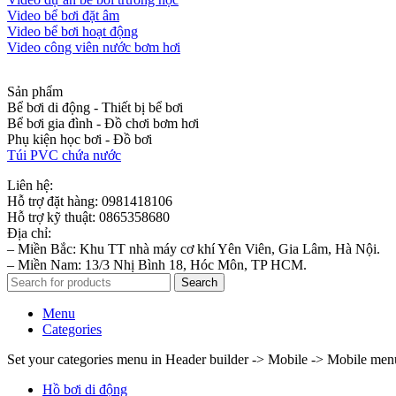
Video bể bơi đặt âm
Video bể bơi hoạt động
Video công viên nước bơm hơi
Sản phẩm
Bể bơi di động - Thiết bị bể bơi
Bể bơi gia đình - Đồ chơi bơm hơi
Phụ kiện học bơi - Đồ bơi
Túi PVC chứa nước
Liên hệ:
Hỗ trợ đặt hàng: 0981418106
Hỗ trợ kỹ thuật: 0865358680
Địa chỉ:
– Miền Bắc: Khu TT nhà máy cơ khí Yên Viên, Gia Lâm, Hà Nội.
– Miền Nam: 13/3 Nhị Bình 18, Hóc Môn, TP HCM.
Search
Menu
Categories
Set your categories menu in Header builder -> Mobile -> Mobile m
Hồ bơi di động