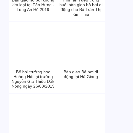
Bàn giao hồ bơi khung
Hình ảnh đẹp trong
kim loại tại Tân Hưng -
buổi bàn giao hồ bơi di
Long An Hè 2019
động cho Bà Trần Thị
Kim Thia
Bể bơi trường học
Bàn giao Bể bơi di
Hoàng Hải tại trường
động tại Hà Giang
Nguyễn Gia Thiều Đắk
Nông ngày 26/03/2019