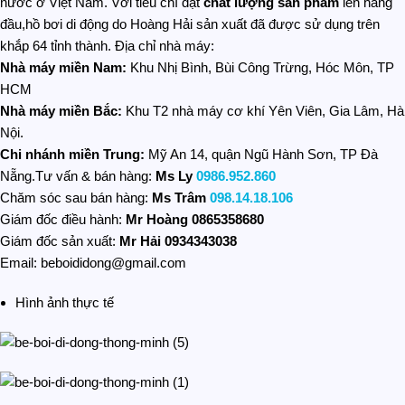
nước ở Việt Nam. Với tiêu chí đặt
chất lượng sản phẩm
lên hàng
đầu,hồ bơi di động do Hoàng Hải sản xuất đã được sử dụng trên
khắp 64 tỉnh thành. Địa chỉ nhà máy:
Nhà máy miền Nam:
Khu Nhị Bình, Bùi Công Trừng, Hóc Môn, TP
HCM
Nhà máy miền Bắc:
Khu T2 nhà máy cơ khí Yên Viên, Gia Lâm, Hà
Nội.
Chi nhánh miền Trung:
Mỹ An 14, quận Ngũ Hành Sơn, TP Đà
Nẵng.Tư vấn & bán hàng:
Ms Ly
0986.952.860
Chăm sóc sau bán hàng:
Ms Trâm
098.14.18.106
Giám đốc điều hành:
Mr Hoàng
0865358680
Giám đốc sản xuất:
Mr Hải 0934343038
Email: beboididong@gmail.com
Hình ảnh thực tế