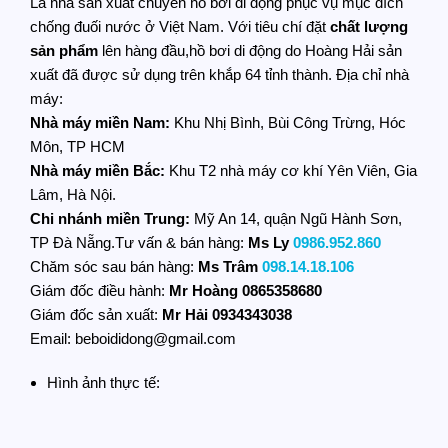
Là nhà sản xuất chuyên hồ bơi di động phục vụ mục đích
chống đuối nước ở Việt Nam. Với tiêu chí đặt
chất lượng
sản phẩm
lên hàng đầu,hồ bơi di động do Hoàng Hải sản
xuất đã được sử dụng trên khắp 64 tỉnh thành. Địa chỉ nhà
máy:
Nhà máy miền Nam:
Khu Nhị Bình, Bùi Công Trừng, Hóc
Môn, TP HCM
Nhà máy miền Bắc:
Khu T2 nhà máy cơ khí Yên Viên, Gia
Lâm, Hà Nội.
Chi nhánh miền Trung:
Mỹ An 14, quận Ngũ Hành Sơn,
TP Đà Nẵng.Tư vấn & bán hàng:
Ms Ly
0986.952.860
Chăm sóc sau bán hàng:
Ms Trâm
098.14.18.106
Giám đốc điều hành:
Mr Hoàng
0865358680
Giám đốc sản xuất:
Mr Hải 0934343038
Email: beboididong@gmail.com
Hình ảnh thực tế: